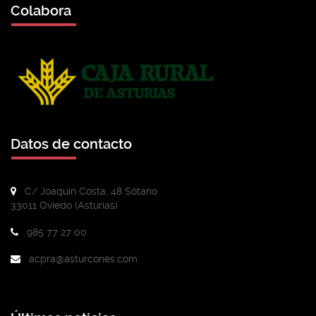
Colabora
Datos de contacto
C/ Joaquín Costa, 48 Sótano
33011 Oviedo (Asturias)
985 77 27 00
acpra@asturcones.com