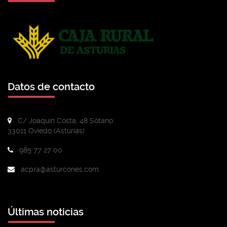
Datos de contacto
C/ Joaquín Costa, 48 Sótano
33011 Oviedo (Asturias)
985 77 27 00
acpra@asturcones.com
Últimas noticias