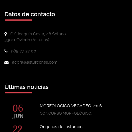
Datos de contacto
C/ Joaquín Costa, 48 Sótano
33011 Oviedo (Asturias)
985 77 27 00
acpra@asturcones.com
Últimas noticias
06
MORFOLOGICO VEGADEO 2026
CONCURSO MORFOLÓGICO.
JUN
22
Orígenes del asturcón