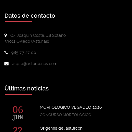
Datos de contacto
C/ Joaquín Costa, 48 Sótano
33011 Oviedo (Asturias)
985 77 27 00
acpra@asturcones.com
Últimas noticias
06
MORFOLOGICO VEGADEO 2026
CONCURSO MORFOLÓGICO.
JUN
22
Orígenes del asturcón